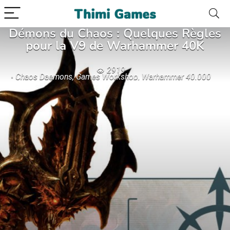
Démons du Chaos : Quelques Règles
pour la V9 de Warhammer 40K
2919
Chaos Daemons
,
Games Workshop
,
Warhammer 40.000