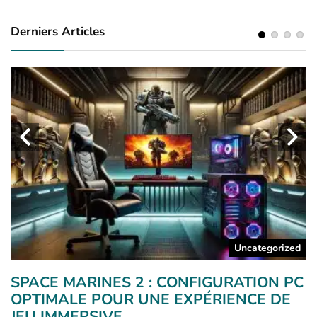
Derniers Articles
a
Uncategorized
SPACE MARINES 2 : CONFIGURATION PC
A
OPTIMALE POUR UNE EXPÉRIENCE DE
C
JEU IMMERSIVE
L