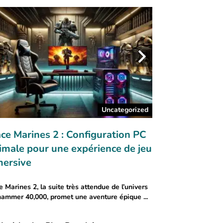
Uncategorized
ce Marines 2 : Configuration PC
Ancienne vs No
imale pour une expérience de jeu
Comparaison de
ersive
Imperialis
 Marines 2, la suite très attendue de l’univers
Comme nous l'avons
ammer 40,000, promet une aventure épique ...
la semaine dernière, L