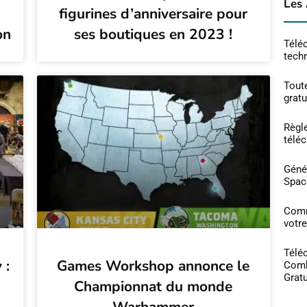
Les 
figurines d’anniversaire pour
on
ses boutiques en 2023 !
Téléc
tech
Toute
grat
Règl
télé
Géné
Spac
Comm
votre
Téléc
 :
Games Workshop annonce le
Comb
Gratu
Championnat du monde