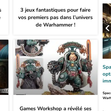
s
3 jeux fantastiques pour faire
e
vos premiers pas dans l’univers
de Warhammer !
Necromunda
Apocrypha Necromunda – Naviguer
Spa
sur la mer de Sump !
opt
imm
Necromunda est en plein désarroi après la tentative
d'assassinat du seigneur Gerontius Helmawr. ...
Space
Warh
Games Workshop a révélé ses