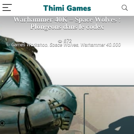
Warhammer 40K – Space Wolves :
Plongeons dans le codex
872
Games Workshop
,
Space Wolves
,
Warhammer 40.000