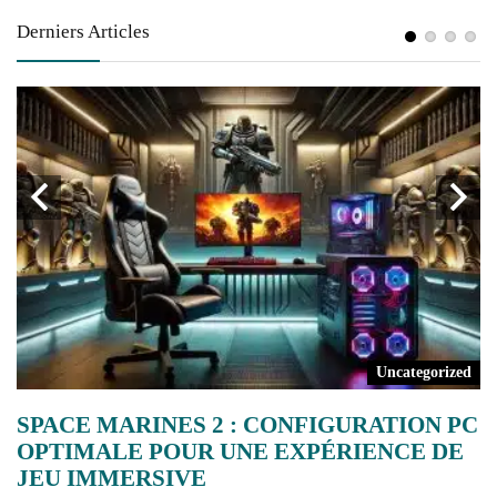
Derniers Articles
a
Uncategorized
SPACE MARINES 2 : CONFIGURATION PC
A
OPTIMALE POUR UNE EXPÉRIENCE DE
C
JEU IMMERSIVE
L