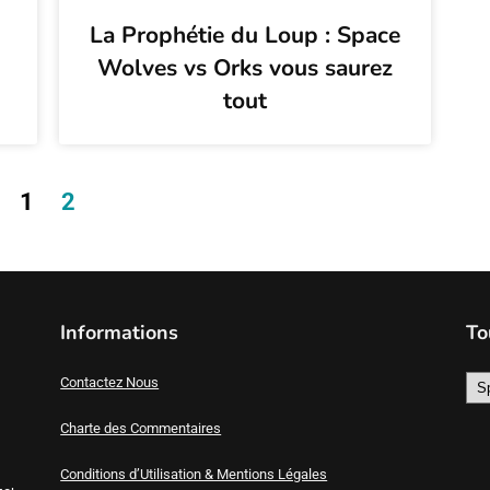
La Prophétie du Loup : Space
Wolves vs Orks vous saurez
tout
1
2
Informations
To
Contactez Nous
Charte des Commentaires
Conditions d’Utilisation & Mentions Légales