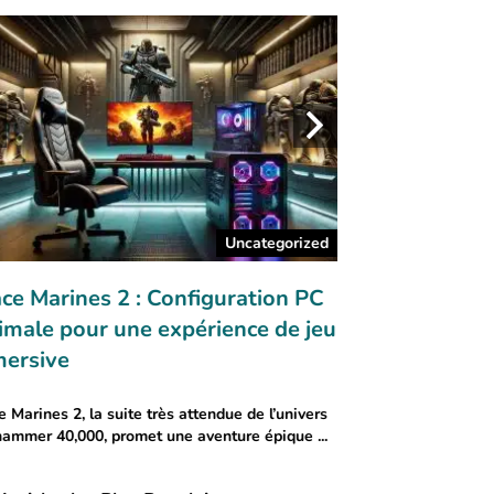
Uncategorized
ce Marines 2 : Configuration PC
Ancienne vs No
imale pour une expérience de jeu
Comparaison de
ersive
Imperialis
 Marines 2, la suite très attendue de l’univers
Comme nous l'avons
ammer 40,000, promet une aventure épique ...
la semaine dernière, L