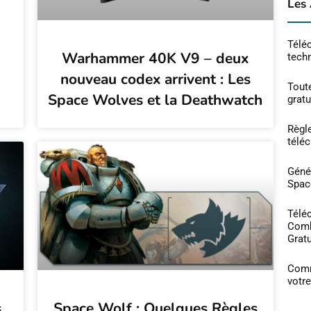
Les 
Téléc
Warhammer 40K V9 – deux
tech
nouveau codex arrivent : Les
Toute
Space Wolves et la Deathwatch
grat
Règl
télé
Géné
Spac
Téléc
Comb
Gratu
Comm
votre
,
Space Wolf : Quelques Règles