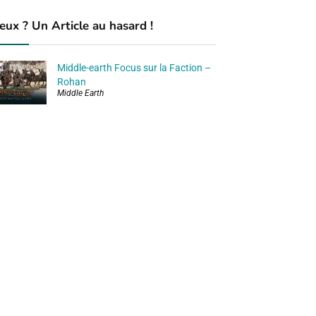
eux ? Un Article au hasard !
Middle-earth Focus sur la Faction –
Rohan
Middle Earth