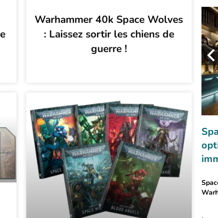
Warhammer 40k Space Wolves
ne
: Laissez sortir les chiens de
guerre !
Necromunda
Apocrypha Necromunda – Naviguer
Spa
sur la mer de Sump !
opt
imm
Necromunda est en plein désarroi après la tentative
d'assassinat du seigneur Gerontius Helmawr. ...
Space
Warh