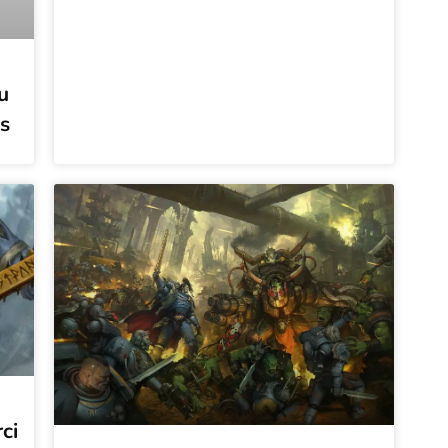
u
s
ci