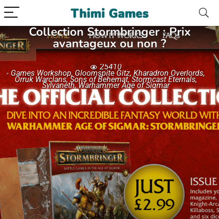
Collection Stormbringer : Prix
avantageux ou non ?
25410
Games Workshop
,
Gloomspite Gitz
,
Kharadron Overlords
,
Orruk Warclans
,
Sons of Behemat
,
Stormcast Eternals
,
Sylvaneth
,
Warhammer Age of Sigmar