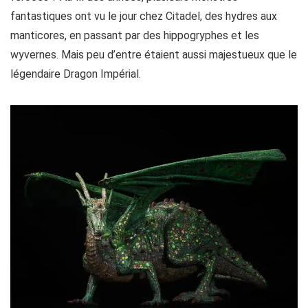
fantastiques ont vu le jour chez Citadel, des hydres aux
manticores, en passant par des hippogryphes et les
wyvernes. Mais peu d’entre étaient aussi majestueux que le
légendaire Dragon Impérial.