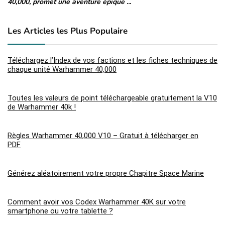
40,000, promet une aventure épique ...
de
Les Articles les Plus Populaire
Téléchargez l’Index de vos factions et les fiches techniques de
chaque unité Warhammer 40,000
Toutes les valeurs de point téléchargeable gratuitement la V10
de Warhammer 40k !
Règles Warhammer 40,000 V10 – Gratuit à télécharger en
PDF
Générez aléatoirement votre propre Chapitre Space Marine
Comment avoir vos Codex Warhammer 40K sur votre
smartphone ou votre tablette ?