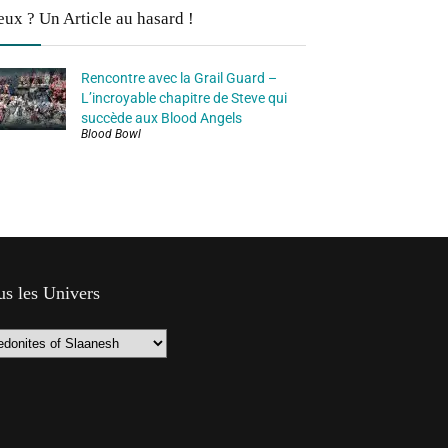
eux ? Un Article au hasard !
Rencontre avec la Grail Guard –
L’incroyable chapitre de Steve qui
succède aux Blood Angels
Blood Bowl
us les Univers