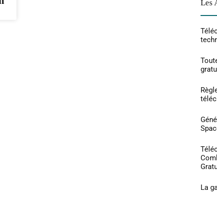
n
Les 
Téléc
tech
Toute
grat
Règl
télé
Géné
Spac
Téléc
Comb
Gratu
La g