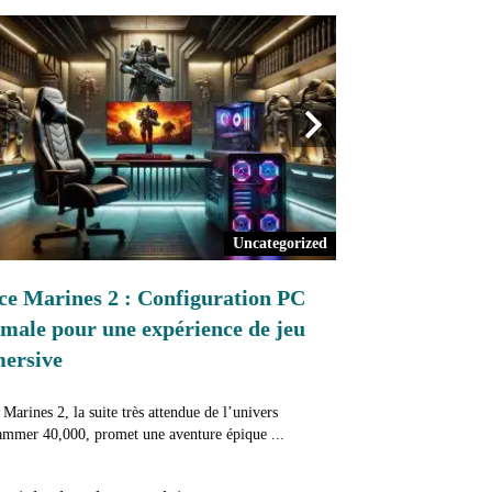
Uncategorized
ce Marines 2 : Configuration PC
Ancienne vs Nou
imale pour une expérience de jeu
Comparaison de l
ersive
Imperialis
Marines 2, la suite très attendue de l’univers
Comme nous l'avons vu
mmer 40,000, promet une aventure épique ...
semaine dernière, Legions