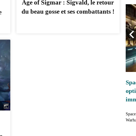
Age of Sigmar : Sigvald, le retour
du beau gosse et ses combattants !
e
Necromunda
Apocrypha Necromunda – Naviguer
Spa
sur la mer de Sump !
opt
imm
Necromunda est en plein désarroi après la tentative
d'assassinat du seigneur Gerontius Helmawr. ...
Space 
Warha