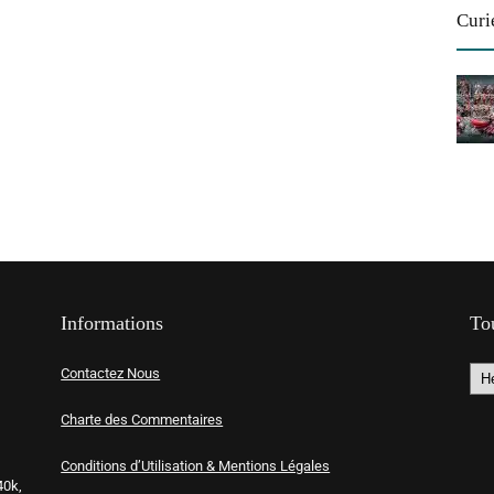
Curi
Informations
To
Contactez Nous
Charte des Commentaires
Conditions d’Utilisation & Mentions Légales
40k,