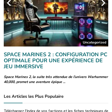
a
Uncategorized
SPACE MARINES 2 : CONFIGURATION PC
A
OPTIMALE POUR UNE EXPÉRIENCE DE
C
JEU IMMERSIVE
L
Space Marines 2, la suite très attendue de l’univers Warhammer
Co
40,000, promet une aventure épique ...
de
Les Articles les Plus Populaire
Téléchargez l’Index de vos factions et les fiches techniques de