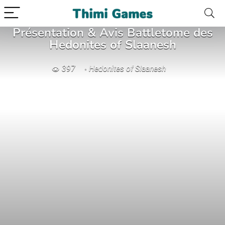
Présentation & Avis Battletome des
Hedonites of Slaanesh
397
Hedonites of Slaanesh